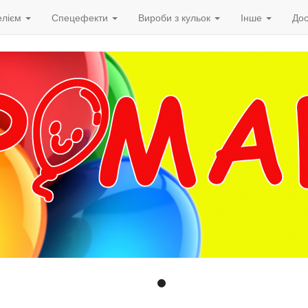
елієм
Спецефекти
Вироби з кульок
Інше
Дос