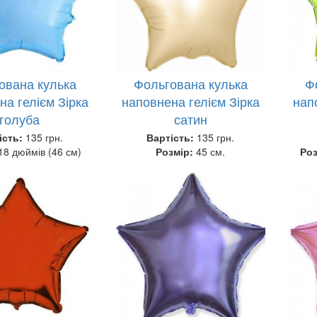
ована кулька
Фольгована кулька
Ф
на гелієм Зірка
наповнена гелієм Зірка
нап
голуба
сатин
ість:
135 грн.
Вартість:
135 грн.
18 дюймів (46 см)
Розмір:
45 см.
Ро