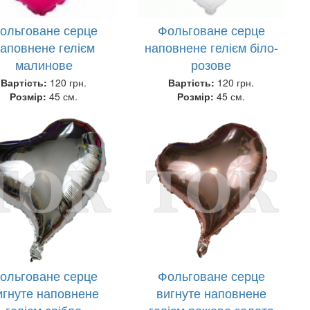
ольговане серце
Фольговане серце
аповнене гелієм
наповнене гелієм біло-
малинове
розове
Вартість:
120 грн.
Вартість:
120 грн.
Розмір:
45 см.
Розмір:
45 см.
ольговане серце
Фольговане серце
игнуте наповнене
вигнуте наповнене
гелієм срібло
гелієм рожеве золото