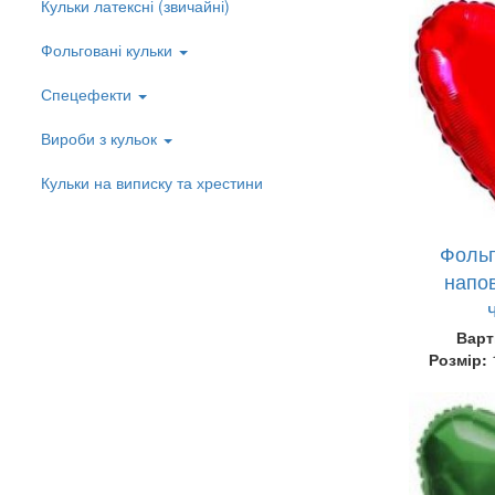
Кульки латексні (звичайні)
Left
menu
Фольговані кульки
Спецефекти
Вироби з кульок
Кульки на виписку та хрестини
Фольг
напов
Варт
Розмір: