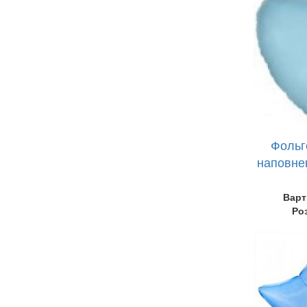
Фольг
наповне
Варт
Ро