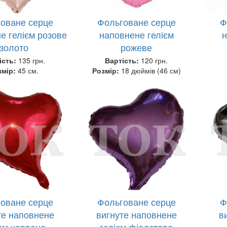
оване серце
Фольговане серце
Ф
е гелієм розове
наповнене гелієм
н
золото
рожеве
ість:
135 грн.
Вартість:
120 грн.
змір:
45 см.
Розмір:
18 дюймів (46 см)
оване серце
Фольговане серце
Ф
те наповнене
вигнуте наповнене
в
ієм червоне
гелієм фіолетове