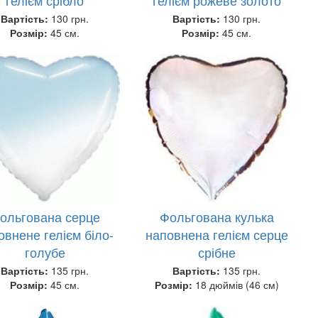
Вартість:
130 грн.
Вартість:
130 грн.
Розмір:
45 см.
Розмір:
45 см.
ольгована серце
Фольгована кулька
овнене гелієм біло-
наповнена гелієм серце
голубе
срібне
Вартість:
135 грн.
Вартість:
135 грн.
Розмір:
45 см.
Розмір:
18 дюймів (46 см)