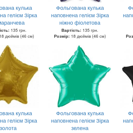
ована кулька
Фольгована кулька
Ф
на гелієм Зірка
наповнена гелієм Зірка
нап
маранчева
ніжно фіолетова
ість:
135 грн.
Вартість:
135 грн.
18 дюймів (46 см)
Розмір:
18 дюймів (46 см)
Ро
ована кулька
Фольгована кулька
Ф
на гелієм Зірка
наповнена гелієм Зірка
нап
золота
зелена