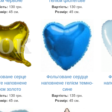
ість:
130 грн.
Вартість:
130 грн.
змір:
45 см.
Розмір:
45 см.
оване серце
Фольговане сердце
Ф
те наповнене
наповнене гелієм темно-
нап
ієм золото
сине
ість:
130 грн.
Вартість:
135 грн.
змір:
45 см.
Розмір:
45 см.