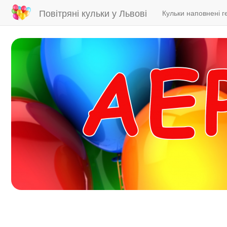
Main
User
Повітряні кульки у Львові
Кульки наповнені г
navigation
account
menu
Skip
to
main
content