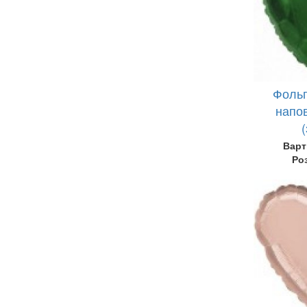
Фольг
напов
Варт
Ро