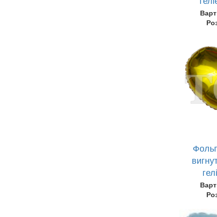
Варт
Ро
Фольг
вигну
гел
Варт
Ро