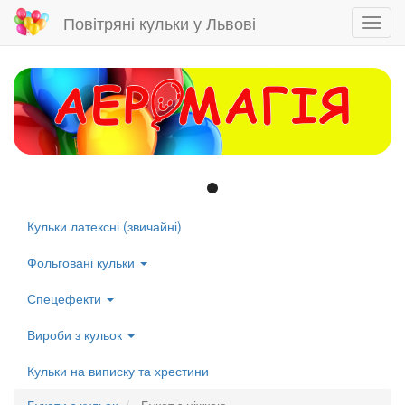
Повітряні кульки у Львові
Toggl
navig
Skip
to
main
content
Кульки латексні (звичайні)
Left
menu
Фольговані кульки
Спецефекти
Вироби з кульок
Кульки на виписку та хрестини
Букети з кульок
Букет з ніжкою