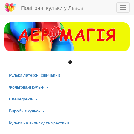
Повітряні кульки у Львові
Toggl
navig
Skip
to
main
content
Кульки латексні (звичайні)
Left
menu
Фольговані кульки
Спецефекти
Вироби з кульок
Кульки на виписку та хрестини