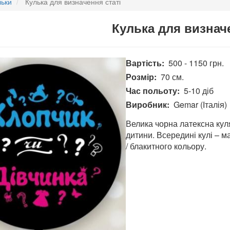
льки
Кулька для визначення статі
Кулька для визначе
Вартість
500 - 1150 грн.
Розмір
70 см.
Час польоту
5-10 діб
Виробник
Gemar (Італія)
Велика чорна латексна куля
дитини. Всередині кулі – м
/ блакитного кольору.