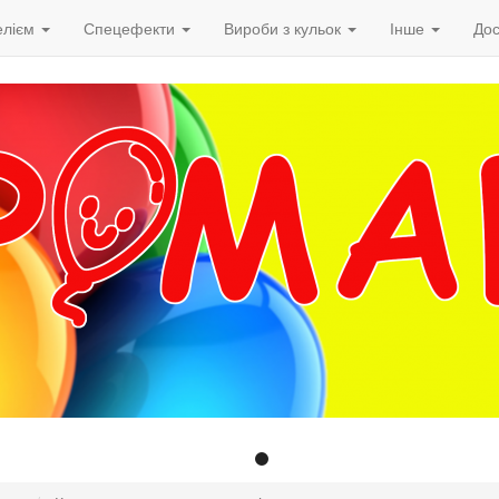
елієм
Спецефекти
Вироби з кульок
Інше
Дос