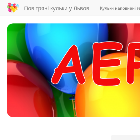
Main
User
Повітряні кульки у Львові
Кульки наповнені г
navigation
account
menu
Skip
to
main
content