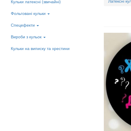
Латексні ку
Кульки латексні (звичайні)
Left
menu
Фольговані кульки
Спецефекти
Вироби з кульок
Кульки на виписку та хрестини