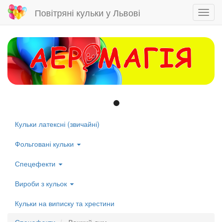
Повітряні кульки у Львові
Toggl
navig
Skip
to
main
content
Кульки латексні (звичайні)
Left
menu
Фольговані кульки
Спецефекти
Вироби з кульок
Кульки на виписку та хрестини
Спецефекти
Важкий дим