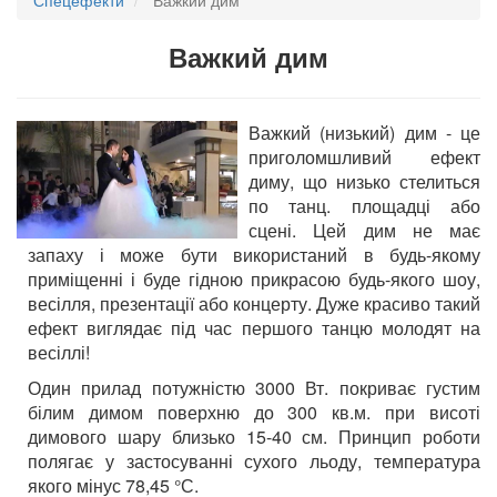
Важкий дим
Важкий (низький) дим - це
приголомшливий ефект
диму, що низько стелиться
по танц. площадці або
сцені. Цей дим не має
запаху і може бути використаний в будь-якому
приміщенні і буде гідною прикрасою будь-якого шоу,
весілля, презентації або концерту. Дуже красиво такий
ефект виглядає під час першого танцю молодят на
весіллі!
Один прилад потужністю 3000 Вт. покриває густим
білим димом поверхню до 300 кв.м. при висоті
димового шару близько 15-40 см. Принцип роботи
полягає у застосуванні сухого льоду, температура
якого мінус 78,45 °С.