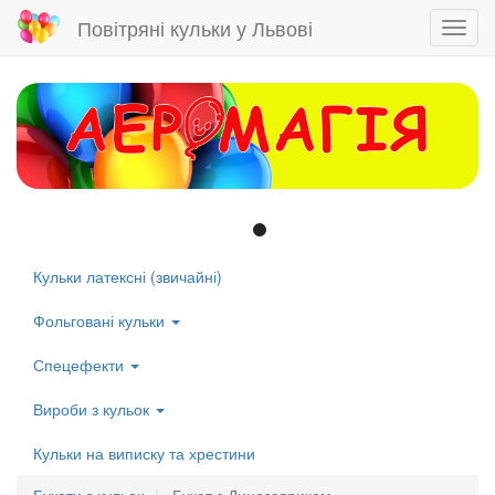
Повітряні кульки у Львові
Toggl
navig
Skip
to
main
content
Кульки латексні (звичайні)
Left
menu
Фольговані кульки
Спецефекти
Вироби з кульок
Кульки на виписку та хрестини
Букети з кульок
Букет з Динозавриком